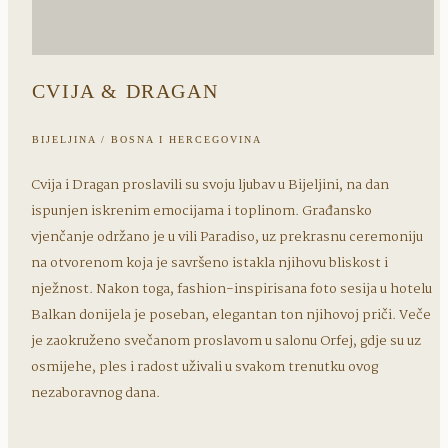
CVIJA & DRAGAN
BIJELJINA / BOSNA I HERCEGOVINA
Cvija i Dragan proslavili su svoju ljubav u Bijeljini, na dan
ispunjen iskrenim emocijama i toplinom. Građansko
vjenčanje održano je u vili Paradiso, uz prekrasnu ceremoniju
na otvorenom koja je savršeno istakla njihovu bliskost i
nježnost. Nakon toga, fashion-inspirisana foto sesija u hotelu
Balkan donijela je poseban, elegantan ton njihovoj priči. Veče
je zaokruženo svečanom proslavom u salonu Orfej, gdje su uz
osmijehe, ples i radost uživali u svakom trenutku ovog
nezaboravnog dana.