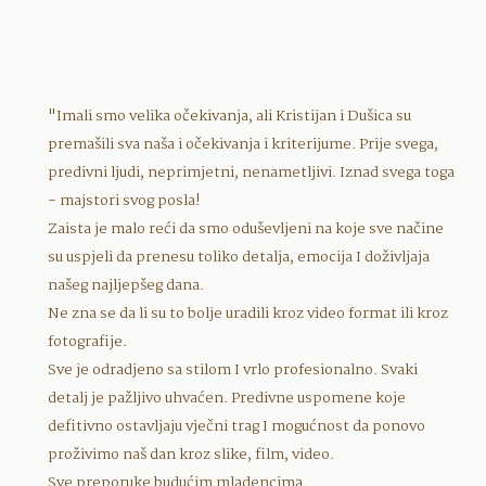
"Imali smo velika očekivanja, ali Kristijan i Dušica su
premašili sva naša i očekivanja i kriterijume. Prije svega,
predivni ljudi, neprimjetni, nenametljivi. Iznad svega toga
- majstori svog posla!
Zaista je malo reći da smo oduševljeni na koje sve načine
su uspjeli da prenesu toliko detalja, emocija I doživljaja
našeg najljepšeg dana.
Ne zna se da li su to bolje uradili kroz video format ili kroz
fotografije.
Sve je odradjeno sa stilom I vrlo profesionalno. Svaki
detalj je pažljivo uhvaćen. Predivne uspomene koje
defitivno ostavljaju vječni trag I mogućnost da ponovo
proživimo naš dan kroz slike, film, video.
Sve preporuke budućim mladencima.