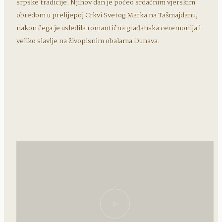
srpske tradicije. Njihov dan je počeo srdačnim vjerskim
obredom u prelijepoj Crkvi Svetog Marka na Tašmajdanu,
nakon čega je usledila romantična građanska ceremonija i
veliko slavlje na živopisnim obalama Dunava.