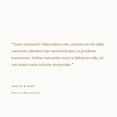
"Znaci savrseno! Odusevljeni smo, stvarno su sve slike
savrsene zahvalni smo vam beskrajno za predivne
uspomene. Zelimo vam puno srece u dalinjem radu, od
nas imate samo iskrene preporuke."
AMANDA & DARIO
Tenuta La Passera/Italija