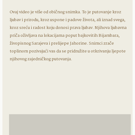
Ovaj video je više od običnog snimka. To je putovanje kroz
ljubav i prirodu, kroz uspone i padove života, ali iznad svega,
kroz sreću i radost koju donosi prava ljubav. Njihova ljubavna
priča oživljava na lokacijama poput bajkovitih Bijambara,
živopisnog Sarajeva i prelijepe Jahorine. Snimci zrače
toplinom pozivajući vas da se pridružite u otkrivanju ljepote
njihovog zajedničkog putovanja.