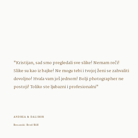
"Kristijan, sad smo pregledali sve slike! Nemam reči!
Slike su kao iz bajke! Ne mogu tebi i tvojoj ženi se zahvaliti
dovoljno! Hvala vam još jednom! Bolji photographer ne
postoji! Toliko ste ljubazni i profesionalni"
ANDREA & DALIBOR
Bosanski Brod/BiH