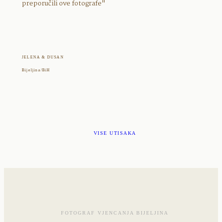
preporučili ove fotografe"
JELENA & DUSAN
Bijeljina/BiH
VISE UTISAKA
FOTOGRAF VJENCANJA BIJELJINA