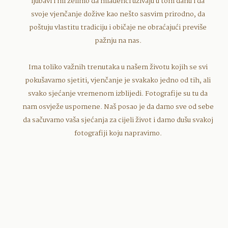
ljubavi i mi želimo da mladenci uživaju u tom danu i da
svoje vjenčanje dožive kao nešto sasvim prirodno, da
poštuju vlastitu tradiciju i običaje ne obraćajući previše
pažnju na nas.
Ima toliko važnih trenutaka u našem životu kojih se svi
pokušavamo sjetiti, vjenčanje je svakako jedno od tih, ali
svako sjećanje vremenom izblijedi. Fotografije su tu da
nam osvježe uspomene. Naš posao je da damo sve od sebe
da sačuvamo vaša sjećanja za cijeli život i damo dušu svakoj
fotografiji koju napravimo.