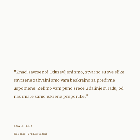
"Znaci savrseno! Odusevljeni smo, stvarno su sve slike
savrsene zahvalni smo vam beskrajno za predivne
uspomene. Zelimo vam puno srece u dalinjem radu, od
nas imate samo iskrene preporuke."
ANA & ILIJA
Slavonski Brod/Hrvatska