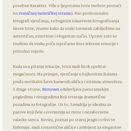
poseban karakter.
Više o ljepotama Istre možete pronaći
na
zvaničnoj turističkoj stranici
.
Kao profesionalni
fotografi vjenčanja, sa bogatim iskustvom fotografisanja
širom Istre, znamo kako da svaki trenutak zabilježimo na
autentičan, emotivan i elegantan način. Upravo zato se
trudimo da svaku priču ispričamo kroz iskrene emocije i
prirodno svjetlo.
Kada su u pitanju lokacije, Istra nudi širok spektar
mogućnosti. Na primjer, vjenčanje u bajkovitim Balama
pruža rustikalni šarm kamenih uličica i intimnu atmosferu.
S druge strane,
Motovun
oduševljava panoramskim
pogledima i vinogradima koji stvaraju dramatičnu
pozadinu za fotografije. Uz to, Savudrija je idealna za
parove koji žele ceremoniju uz more i nezaboravne
zalaske sunca. Rovinj, poznat po staroj jezgri i crkvi Sv.
Eufemije, nudi romantične uličice i ambijent za elegantne