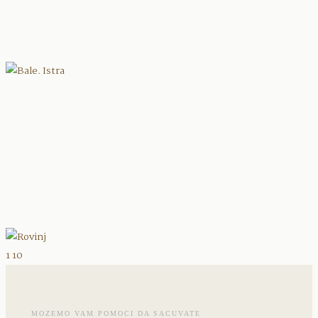
Home
Info
Blog
Gallery
1
10
Contact
MOZEMO VAM POMOCI DA SACUVATE