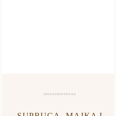
Dušica Nikolić, dječiji i porodični fotograf
Bijeljina, Bosna i Hercegovina
#DUSAUMJETNICKA
SUPRUGA, MAJKA I