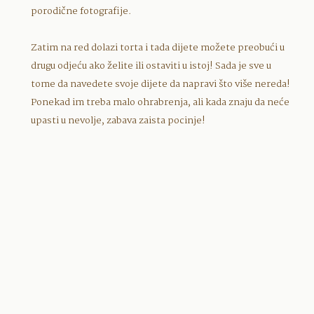
porodične fotografije.
Zatim na red dolazi torta i tada dijete možete preobući u
drugu odjeću ako želite ili ostaviti u istoj! Sada je sve u
tome da navedete svoje dijete da napravi što više nereda!
Ponekad im treba malo ohrabrenja, ali kada znaju da neće
upasti u nevolje, zabava zaista pocinje!