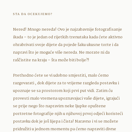
STA DA OCEKUJEMO?
Nered! Mnogo nereda! Ovo je najzabavnije fotografisanje
ikada – to je jedan od rijetkih trenutaka kada ćete aktivno
ohrabrivati svoje dijete da pojede šaku ukusne torte i da
napravi što je moguće više nereda. Ne morate ni da
raščistite na kraju – šta može biti bolje?!
Prethodno ćete se vi udobno smjestiti, malo ćemo
razgovarati , dok dijete za to vrijeme razgleda postavku i
upoznaje se sa prostorom koji prvi put vidi. Zatim ću
provesti malo vremena upoznavajuci vaše dijete, igrajući
se prije nego što napravim neke ljupke opuštene
portretne fotografije njih u njihovoj prvoj odjeći koristeći
postavku dok je još lijepa i čista! Naravno i vi se možete
pridružiti u jednom momentu pa ćemo napraviti divne